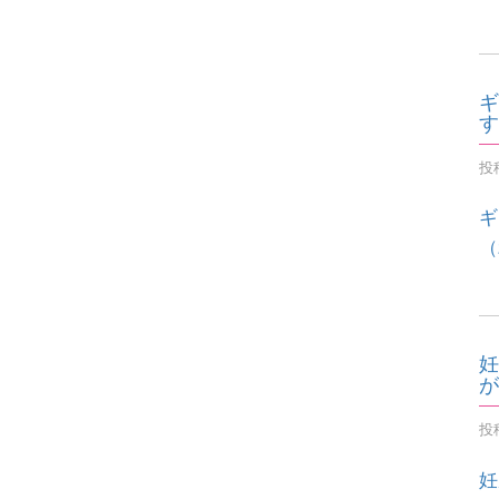
ギ
す
投稿
ギ
（
妊
が
投稿
妊