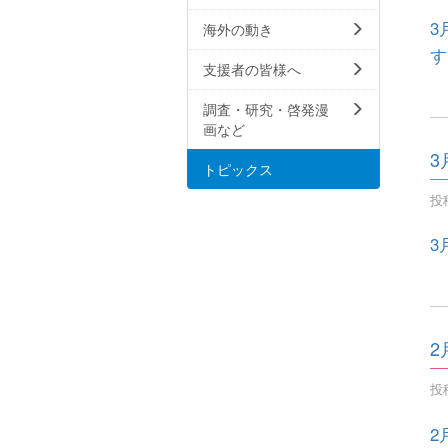
3
海外の動き
す
支援者の皆様へ
調査・研究・啓発漫
画など
3
トピックス
投稿
3
2
投稿
2