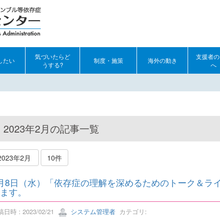
気づいたらど
支援者の
したい
制度・施策
海外の動き
うする?
へ
2023年2月の記事一覧
2023年2月
10件
月8日（水）「依存症の理解を深めるためのトーク＆ライブ
ます。
日時 : 2023/02/21
システム管理者
カテゴリ: