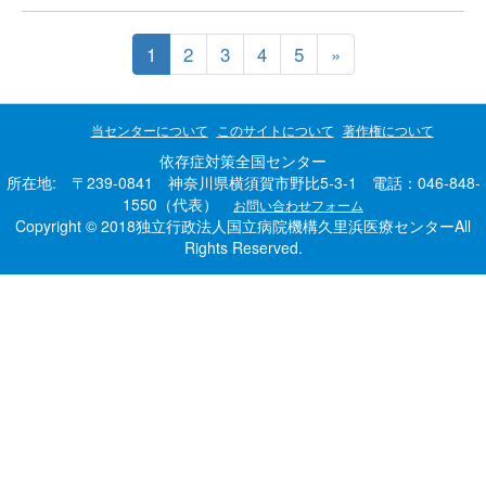
1
2
3
4
5
»
当センターについて
このサイトについて
著作権について
依存症対策全国センター
所在地: 〒239-0841 神奈川県横須賀市野比5-3-1 電話：046-848-
1550（代表）
お問い合わせフォーム
Copyright © 2018独立行政法人国立病院機構久里浜医療センターAll
Rights Reserved.