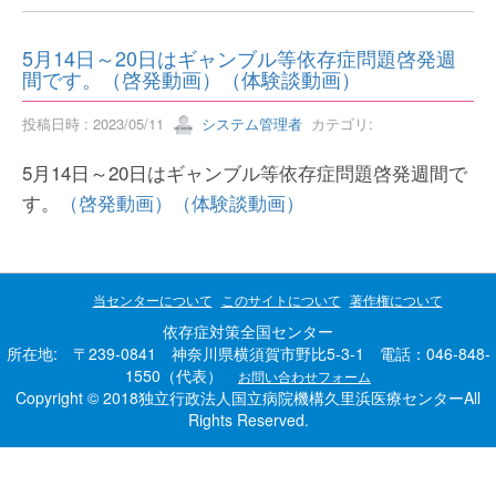
5月14日～20日はギャンブル等依存症問題啓発週
間です。（啓発動画）（体験談動画）
投稿日時 : 2023/05/11
システム管理者
カテゴリ:
5月14日～20日はギャンブル等依存症問題啓発週間で
す。
（啓発動画）
（体験談動画）
当センターについて
このサイトについて
著作権について
依存症対策全国センター
所在地: 〒239-0841 神奈川県横須賀市野比5-3-1 電話：046-848-
1550（代表）
お問い合わせフォーム
Copyright © 2018独立行政法人国立病院機構久里浜医療センターAll
Rights Reserved.