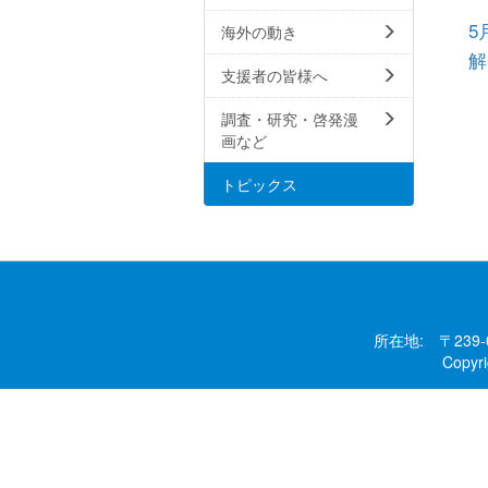
5
海外の動き
解
支援者の皆様へ
調査・研究・啓発漫
画など
トピックス
所在地: 〒239
Copy