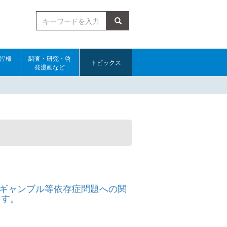
検索
皆様
調査・研究・啓
トピックス
発漫画など
。ギャンブル等依存症問題への関
ます。