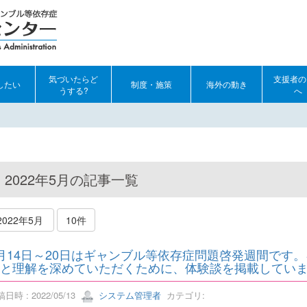
気づいたらど
支援者の
したい
制度・施策
海外の動き
うする?
へ
2022年5月の記事一覧
2022年5月
10件
月14日～20日はギャンブル等依存症問題啓発週間です
と理解を深めていただくために、体験談を掲載してい
日時 : 2022/05/13
システム管理者
カテゴリ: