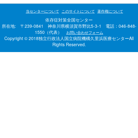
当センターについて
このサイトについて
著作権について
依存症対策全国センター
所在地: 〒239-0841 神奈川県横須賀市野比5-3-1 電話：046-848-
1550（代表）
お問い合わせフォーム
Copyright © 2018独立行政法人国立病院機構久里浜医療センターAll
Rights Reserved.