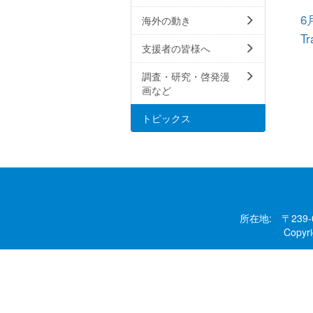
6
海外の動き
T
支援者の皆様へ
調査・研究・啓発漫
画など
トピックス
所在地: 〒239
Copy