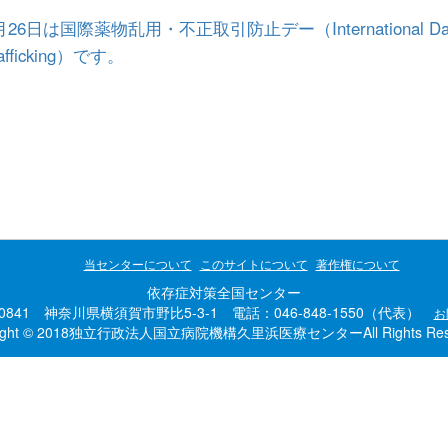
月26日は国際薬物乱用・不正取引防止デー（International Day agains
rafficking）です。
当センターについて
このサイトについて
著作権について
依存症対策全国センター
-0841 神奈川県横須賀市野比5-3-1 電話：046-848-1550（代表）
お
right © 2018独立行政法人国立病院機構久里浜医療センターAll Rights Rese