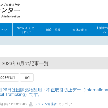
気づいたらど
支援者の
したい
制度・施策
海外の動き
うする?
へ
2023年6月の記事一覧
2023年6月
10件
月26日は国際薬物乱用・不正取引防止デー（International Day 
licit Trafficking）です。
日時 : 2023/06/06
システム管理者
カテゴリ: