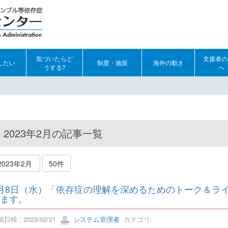
気づいたらど
支援者の
したい
制度・施策
海外の動き
うする?
へ
2023年2月の記事一覧
2023年2月
50件
月8日（水）「依存症の理解を深めるためのトーク＆ライブ
ます。
日時 : 2023/02/21
システム管理者
カテゴリ: