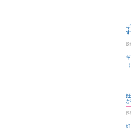
ギ
す
投稿
ギ
（
妊
が
投稿
妊