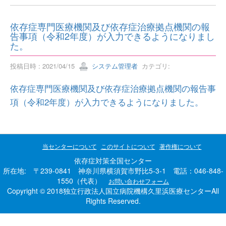
依存症専門医療機関及び依存症治療拠点機関の報
告事項（令和2年度）が入力できるようになりまし
た。
投稿日時 : 2021/04/15
システム管理者
カテゴリ:
依存症専門医療機関及び依存症治療拠点機関の報告事
項（令和2年度）が入力できるようになりました。
当センターについて
このサイトについて
著作権について
依存症対策全国センター
所在地: 〒239-0841 神奈川県横須賀市野比5-3-1 電話：046-848-
1550（代表）
お問い合わせフォーム
Copyright © 2018独立行政法人国立病院機構久里浜医療センターAll
Rights Reserved.