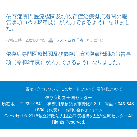
依存症専門医療機関及び依存症治療拠点機関の報
告事項（令和2年度）が入力できるようになりまし
た。
投稿日時 : 2021/04/15
システム管理者
カテゴリ:
依存症専門医療機関及び依存症治療拠点機関の報告事
項（令和2年度）が入力できるようになりました。
当センターについて
このサイトについて
著作権について
依存症対策全国センター
所在地: 〒239-0841 神奈川県横須賀市野比5-3-1 電話：046-848-
1550（代表）
お問い合わせフォーム
Copyright © 2018独立行政法人国立病院機構久里浜医療センターAll
Rights Reserved.