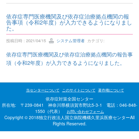
依存症専門医療機関及び依存症治療拠点機関の報
告事項（令和2年度）が入力できるようになりまし
た。
投稿日時 : 2021/04/15
システム管理者
カテゴリ:
依存症専門医療機関及び依存症治療拠点機関の報告事
項（令和2年度）が入力できるようになりました。
当センターについて
このサイトについて
著作権について
依存症対策全国センター
所在地: 〒239-0841 神奈川県横須賀市野比5-3-1 電話：046-848-
1550（代表）
お問い合わせフォーム
Copyright © 2018独立行政法人国立病院機構久里浜医療センターAll
Rights Reserved.