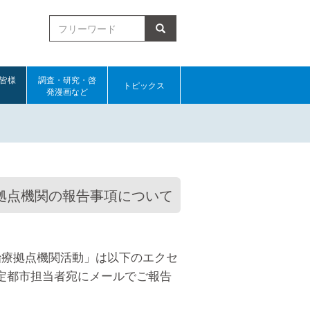
皆様
調査・研究・啓
トピックス
発漫画など
拠点機関の報告事項について
治療拠点機関活動」は以下のエクセ
定都市担当者宛にメールでご報告