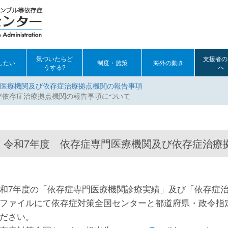
気づいたらど
支援者の
したい
制度・施策
海外の動き
うする?
へ
医療機関及び依存症治療拠点機関の報告事項
び依存症治療拠点機関の報告事項について
令和7年度 依存症専門医療機関及び依存症治療
和7年度の「依存症専門医療機関診療実績」及び「依存症
ファイルにて依存症対策全国センターと都道府県・政令指
ださい。