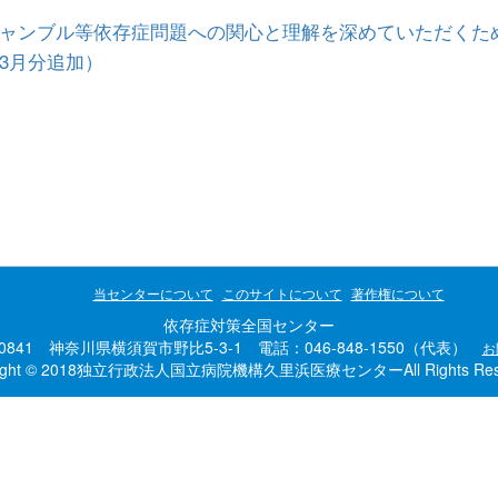
ャンブル等依存症問題への関心と理解を深めていただくた
3月分追加）
当センターについて
このサイトについて
著作権について
依存症対策全国センター
-0841 神奈川県横須賀市野比5-3-1 電話：046-848-1550（代表）
お
right © 2018独立行政法人国立病院機構久里浜医療センターAll Rights Rese