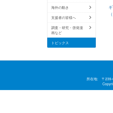
ギ
海外の動き
（
支援者の皆様へ
調査・研究・啓発漫
画など
トピックス
所在地: 〒239
Copy