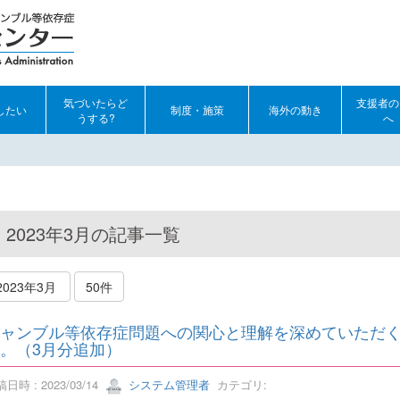
気づいたらど
支援者の
したい
制度・施策
海外の動き
うする?
へ
2023年3月の記事一覧
2023年3月
50件
ャンブル等依存症問題への関心と理解を深めていただ
。（3月分追加）
日時 : 2023/03/14
システム管理者
カテゴリ: