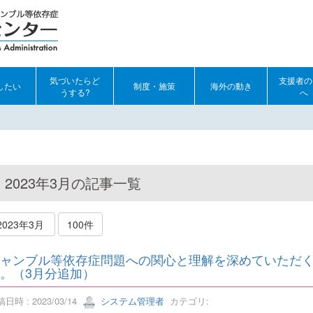
気づいたらど
支援者の
したい
制度・施策
海外の動き
うする?
へ
2023年3月の記事一覧
2023年3月
100件
ャンブル等依存症問題への関心と理解を深めていただ
。（3月分追加）
日時 : 2023/03/14
システム管理者
カテゴリ: