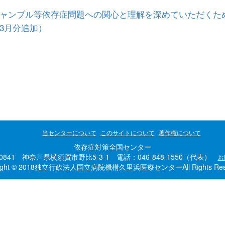
ャンブル等依存症問題への関心と理解を深めていただくた
3月分追加）
当センターについて
このサイトについて
著作権について
依存症対策全国センター
-0841 神奈川県横須賀市野比5-3-1 電話：046-848-1550（代表）
お
right © 2018独立行政法人国立病院機構久里浜医療センターAll Rights Rese