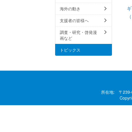
ギ
海外の動き
（
支援者の皆様へ
調査・研究・啓発漫
画など
トピックス
所在地: 〒239
Copy