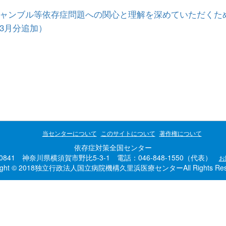
ャンブル等依存症問題への関心と理解を深めていただくた
3月分追加）
当センターについて
このサイトについて
著作権について
依存症対策全国センター
-0841 神奈川県横須賀市野比5-3-1 電話：046-848-1550（代表）
お
right © 2018独立行政法人国立病院機構久里浜医療センターAll Rights Rese