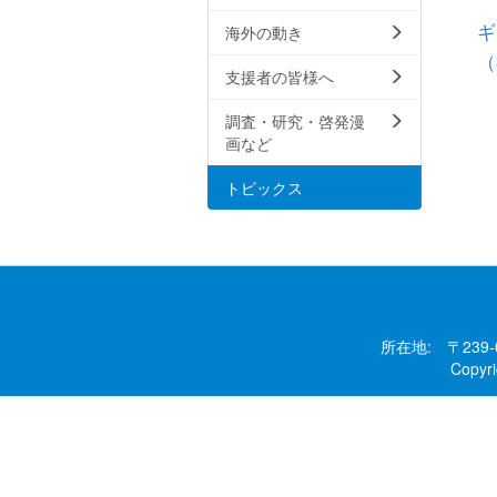
ギ
海外の動き
（
支援者の皆様へ
調査・研究・啓発漫
画など
トピックス
所在地: 〒239
Copy