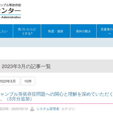
気づいたらど
支援者の
したい
制度・施策
海外の動き
うする?
へ
2023年3月の記事一覧
2023年3月
10件
ャンブル等依存症問題への関心と理解を深めていただ
。（3月分追加）
日時 : 2023/03/14
システム管理者
カテゴリ: