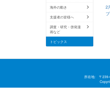
2
海外の動き
ブ
支援者の皆様へ
調査・研究・啓発漫
画など
トピックス
所在地: 〒239
Copy