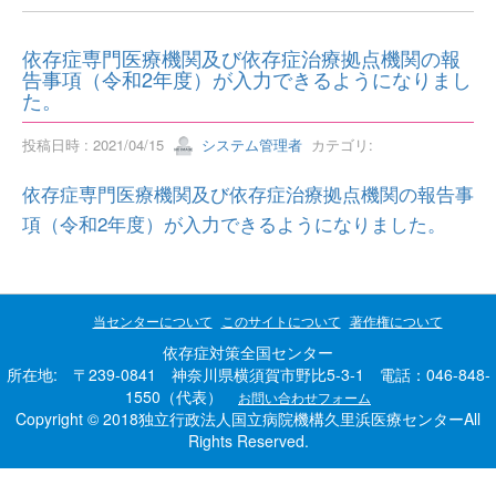
依存症専門医療機関及び依存症治療拠点機関の報
告事項（令和2年度）が入力できるようになりまし
た。
投稿日時 : 2021/04/15
システム管理者
カテゴリ:
依存症専門医療機関及び依存症治療拠点機関の報告事
項（令和2年度）が入力できるようになりました。
当センターについて
このサイトについて
著作権について
依存症対策全国センター
所在地: 〒239-0841 神奈川県横須賀市野比5-3-1 電話：046-848-
1550（代表）
お問い合わせフォーム
Copyright © 2018独立行政法人国立病院機構久里浜医療センターAll
Rights Reserved.