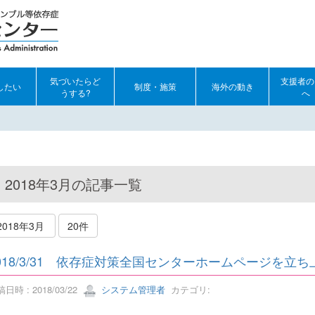
気づいたらど
支援者の
したい
制度・施策
海外の動き
うする?
へ
2018年3月の記事一覧
2018年3月
20件
018/3/31 依存症対策全国センターホームページを立
日時 : 2018/03/22
システム管理者
カテゴリ: