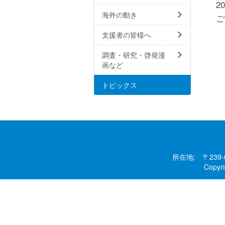
2
海外の動き
ご
支援者の皆様へ
調査・研究・啓発漫
画など
トピックス
所在地: 〒239
Copy