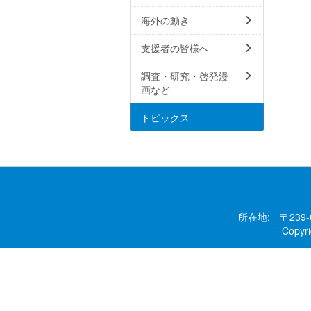
海外の動き
支援者の皆様へ
調査・研究・啓発漫
画など
トピックス
所在地: 〒239
Copy