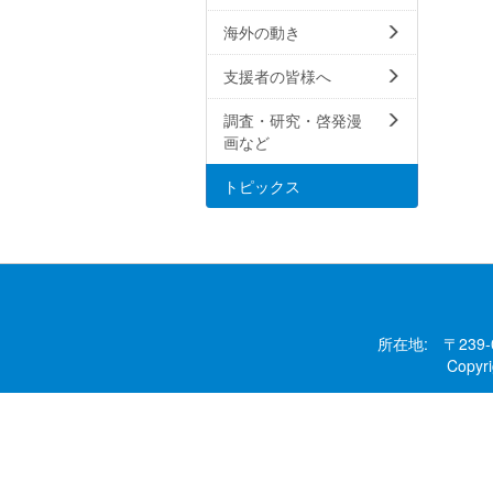
海外の動き
支援者の皆様へ
調査・研究・啓発漫
画など
トピックス
所在地: 〒239
Copy