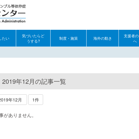
気づいたらど
支援者の
したい
制度・施策
海外の動き
うする?
へ
2019年12月の記事一覧
2019年12月
1件
事がありません。