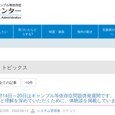
気づいたらど
支援者の
したい
制度・施策
海外の動き
うする?
へ
トピックス
全ての記事
10件
月14日～20日はギャンブル等依存症問題啓発週間です
と理解を深めていただくために、体験談を掲載してい
日時 : 2022/05/13
システム管理者
カテゴリ: