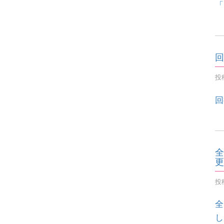
「
回
投稿
回
全
更
投稿
全
し