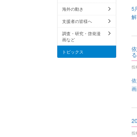
5
海外の動き
解
支援者の皆様へ
調査・研究・啓発漫
画など
依
トピックス
る
投稿
依
画
2
投稿