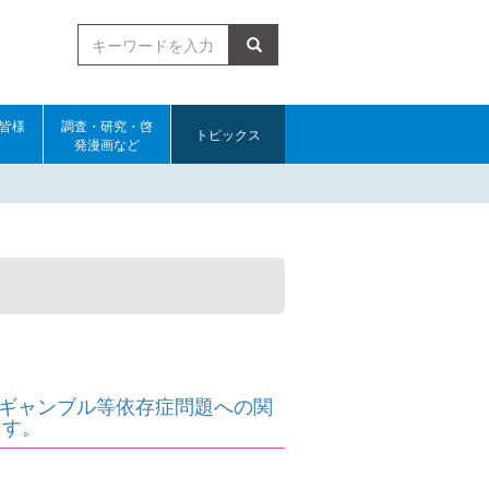
検索
皆様
調査・研究・啓
トピックス
発漫画など
。ギャンブル等依存症問題への関
ます。