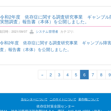
令和2年度 依存症に関する調査研究事業 ギャンブル
実態調査」報告書（本体）を公開しました。
日時 : 2021/09/07
システム管理者
カテゴリ:
令和2年度 依存症に関する調査研究事業 ギャンブル障
査」報告書（本体）を公開しました。
«
2
3
4
5
6
7
8
9
当センターについて
このサイトについて
著作権について
依存症対策全国センター
-0841 神奈川県横須賀市野比5-3-1 電話：046-848-1550（代表）