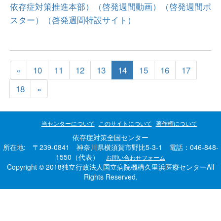
依存症対策推進本部）
（啓発週間動画）
（啓発週間ポ
スター）
（啓発週間特設サイト）
«
10
11
12
13
14
15
16
17
18
»
当センターについて
このサイトについて
著作権について
依存症対策全国センター
所在地: 〒239-0841 神奈川県横須賀市野比5-3-1 電話：046-848-
1550（代表）
お問い合わせフォーム
Copyright © 2018独立行政法人国立病院機構久里浜医療センターAll
Rights Reserved.