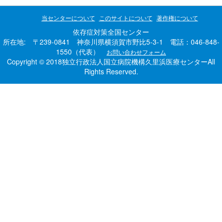
当センターについて
このサイトについて
著作権について
依存症対策全国センター
所在地: 〒239-0841 神奈川県横須賀市野比5-3-1 電話：046-848-
1550（代表）
お問い合わせフォーム
Copyright © 2018独立行政法人国立病院機構久里浜医療センターAll
Rights Reserved.