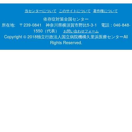
当センターについて
このサイトについて
著作権について
依存症対策全国センター
所在地: 〒239-0841 神奈川県横須賀市野比5-3-1 電話：046-848-
1550（代表）
お問い合わせフォーム
Copyright © 2018独立行政法人国立病院機構久里浜医療センターAll
Rights Reserved.