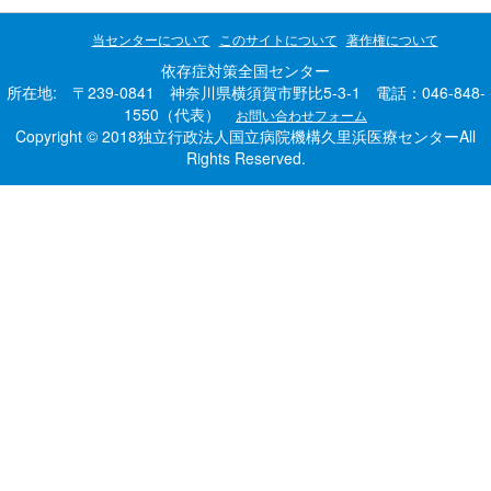
当センターについて
このサイトについて
著作権について
依存症対策全国センター
所在地: 〒239-0841 神奈川県横須賀市野比5-3-1 電話：046-848-
1550（代表）
お問い合わせフォーム
Copyright © 2018独立行政法人国立病院機構久里浜医療センターAll
Rights Reserved.