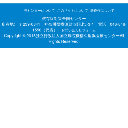
当センターについて
このサイトについて
著作権について
依存症対策全国センター
所在地: 〒239-0841 神奈川県横須賀市野比5-3-1 電話：046-848-
1550（代表）
お問い合わせフォーム
Copyright © 2018独立行政法人国立病院機構久里浜医療センターAll
Rights Reserved.