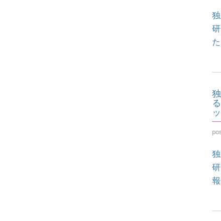
独
研
た
独
る
ッ
po
独
研
報