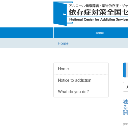
Home
Home
Home
Notice to addiction
What do you do?
独
る
開
po