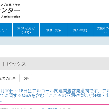
気づいたらど
支援者の
したい
制度・施策
海外の動き
うする?
へ
トピックス
全ての記事
5件
1月10日～16日はアルコール関連問題啓発週間です。
てに関するQ&Aを含む「こころの不調や病気と妊娠・
。