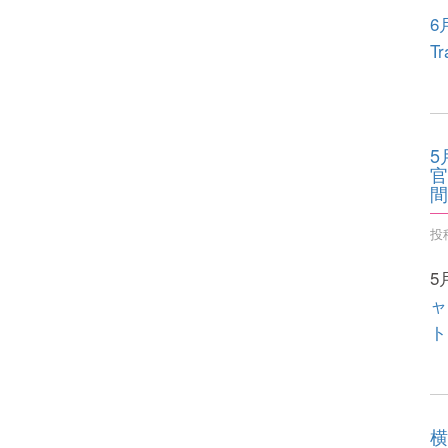
6
T
5
官
間
投稿
5
ャ
ト
横