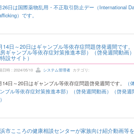
月26日は国際薬物乱用・不正取引防止デー（International Day agains
rafficking）です。
月14日～20日はギャンブル等依存症問題啓発週間です
房ギャンブル等依存症対策推進本部）（啓発週間動画
特設サイト）
日時 : 2024/05/10
システム管理者
カテゴリ:
月14日～20日はギャンブル等依存症問題啓発週間です。
（
ンブル等依存症対策推進本部）
（啓発週間動画）
（啓発週
）
浜市こころの健康相談センターが家族向け紹介動画等