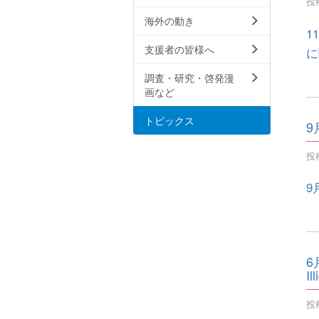
投稿
海外の動き
1
支援者の皆様へ
に
調査・研究・啓発漫
画など
トピックス
9
投稿
9
6
Il
投稿