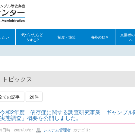
気づいたらど
支援者の
したい
制度・施策
海外の動き
うする?
へ
トピックス
全ての記事
20件
令和2年度 依存症に関する調査研究事業 ギャンブル
実態調査」概要を公開しました。
日時 : 2021/08/27
システム管理者
カテゴリ: