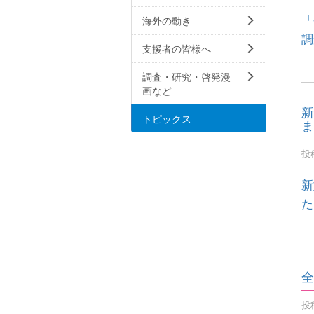
「
海外の動き
調
支援者の皆様へ
調査・研究・啓発漫
画など
新
トピックス
ま
投稿
新
た
全
投稿