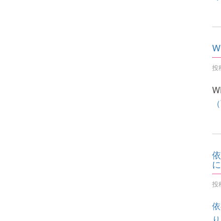
W
投稿
W
（
依
に
投稿
依
り