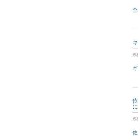
全
ギ
投稿
ギ
依
に
投稿
依