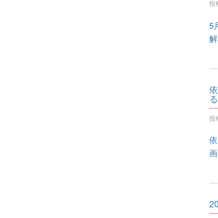
投稿
5
解
依
る
投稿
依
画
2