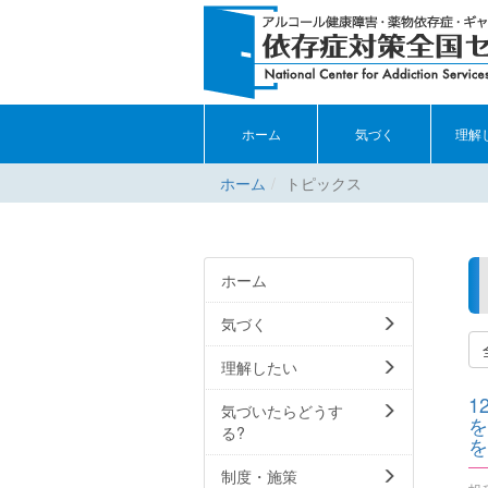
ホーム
気づく
理解
ホーム
トピックス
ホーム
気づく
理解したい
1
気づいたらどうす
を
る?
を
制度・施策