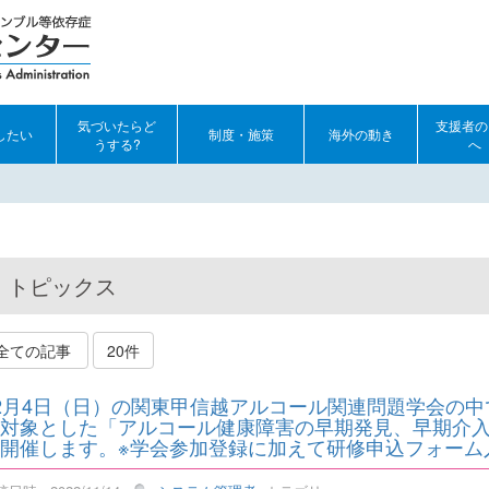
気づいたらど
支援者の
したい
制度・施策
海外の動き
うする?
へ
トピックス
全ての記事
20件
2月4日（日）の関東甲信越アルコール関連問題学会の
対象とした「アルコール健康障害の早期発見、早期介
開催します。※学会参加登録に加えて研修申込フォーム