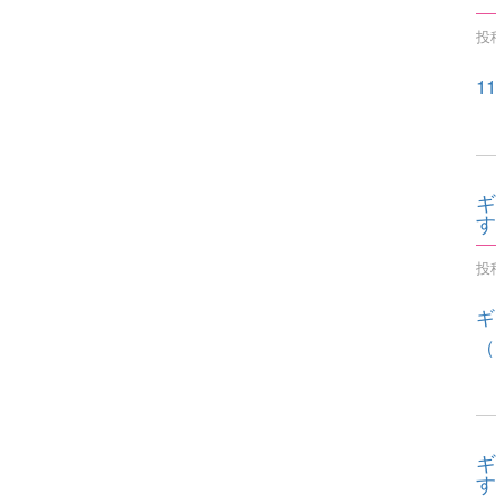
投稿
1
ギ
す
投稿
ギ
（
ギ
す