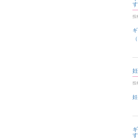
す
投稿
ギ
（
妊
投稿
妊
ギ
す