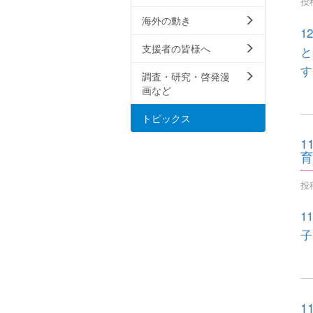
投稿
海外の動き
1
支援者の皆様へ
と
す
調査・研究・啓発漫
画など
トピックス
1
育
投稿
1
子
1