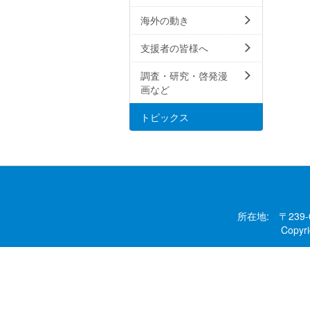
海外の動き
支援者の皆様へ
調査・研究・啓発漫
画など
トピックス
所在地: 〒239
Copy