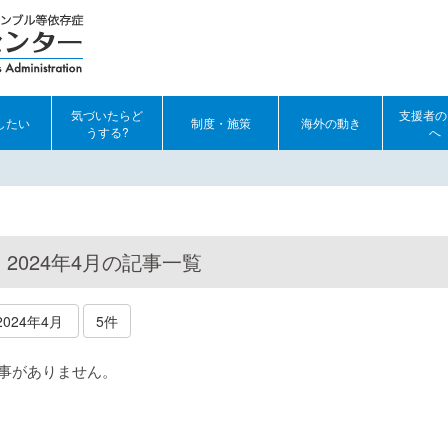
気づいたらど
支援者の
したい
制度・施策
海外の動き
うする?
へ
2024年4月の記事一覧
2024年4月
5件
事がありません。