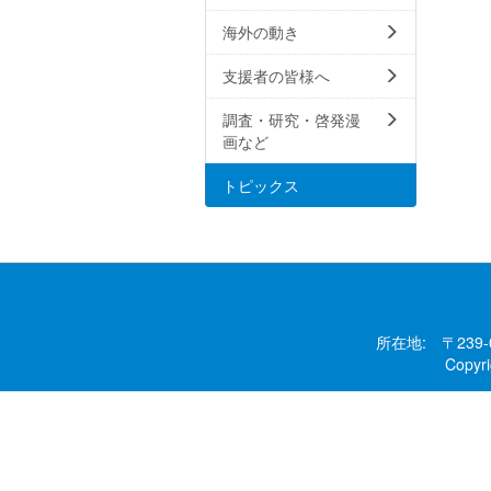
海外の動き
支援者の皆様へ
調査・研究・啓発漫
画など
トピックス
所在地: 〒239
Copy