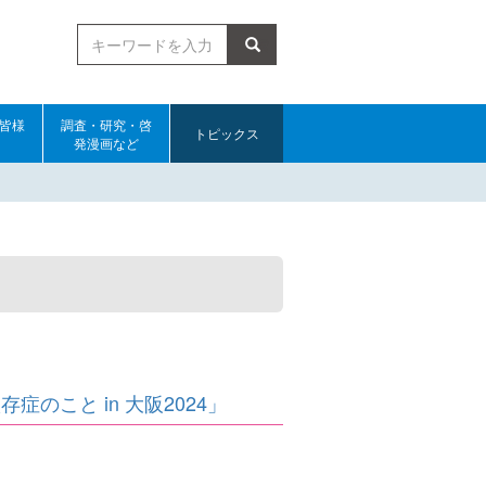
検索
皆様
調査・研究・啓
トピックス
発漫画など
のこと in 大阪2024」