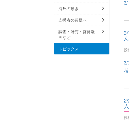
3
海外の動き
支援者の皆様へ
調査・研究・啓発漫
3
ん
画など
トピックス
投稿
3
考
2
入
投稿