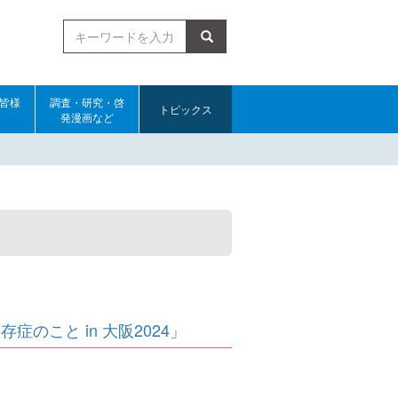
検索
皆様
調査・研究・啓
トピックス
発漫画など
のこと in 大阪2024」