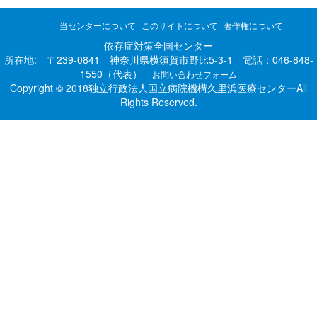
当センターについて
このサイトについて
著作権について
依存症対策全国センター
所在地: 〒239-0841 神奈川県横須賀市野比5-3-1 電話：046-848-
1550（代表）
お問い合わせフォーム
Copyright © 2018独立行政法人国立病院機構久里浜医療センターAll
Rights Reserved.