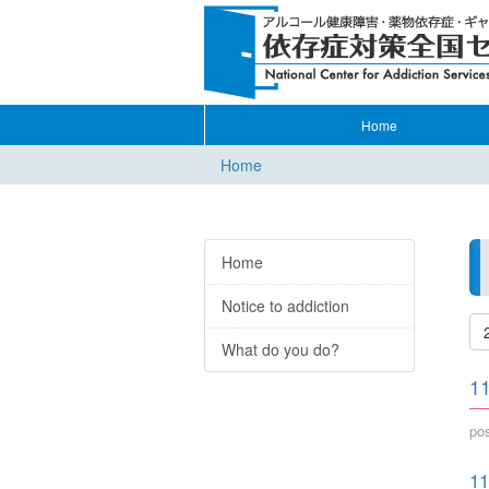
Home
Home
Home
Notice to addiction
What do you do?
1
po
1