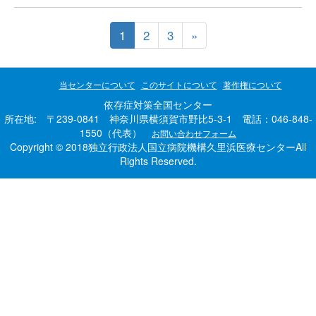
1
2
3
»
当センターについて
このサイトについて
著作権について
依存症対策全国センター
所在地: 〒239-0841 神奈川県横須賀市野比5-3-1 電話：046-848-
1550（代表）
お問い合わせフォーム
Copyright © 2018独立行政法人国立病院機構久里浜医療センターAll
Rights Reserved.