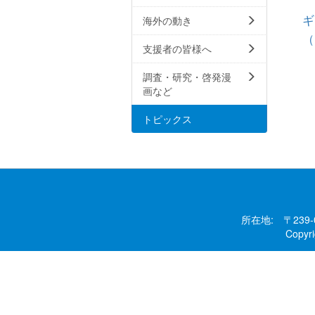
ギ
海外の動き
（
支援者の皆様へ
調査・研究・啓発漫
画など
トピックス
所在地: 〒239
Copy