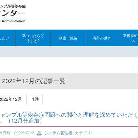
気づいたらど
支援者の
したい
制度・施策
海外の動き
うする?
へ
2022年12月の記事一覧
2022年12月
1件
ャンブル等依存症問題への関心と理解を深めていただ
。（12月分追加）
日時 : 2022/12/22
システム管理者
カテゴリ: