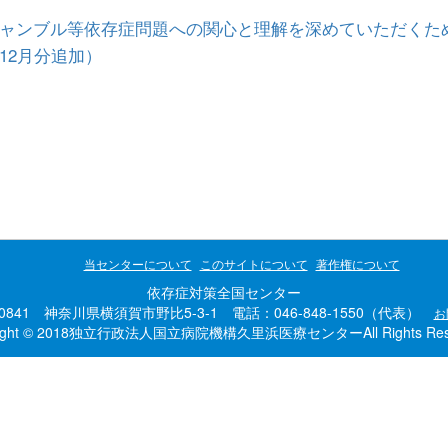
ャンブル等依存症問題への関心と理解を深めていただくた
12月分追加）
当センターについて
このサイトについて
著作権について
依存症対策全国センター
-0841 神奈川県横須賀市野比5-3-1 電話：046-848-1550（代表）
お
right © 2018独立行政法人国立病院機構久里浜医療センターAll Rights Rese