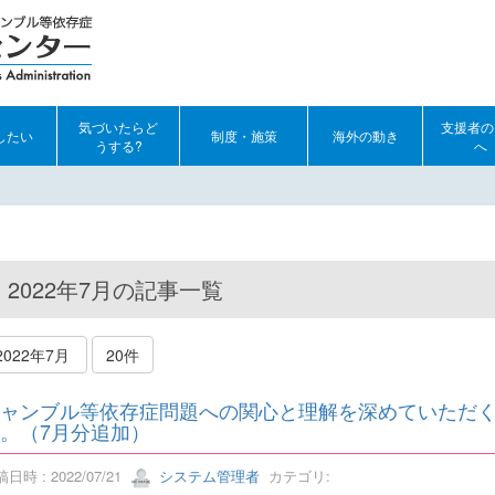
気づいたらど
支援者の
したい
制度・施策
海外の動き
うする?
へ
2022年7月の記事一覧
2022年7月
20件
ャンブル等依存症問題への関心と理解を深めていただ
。（7月分追加）
日時 : 2022/07/21
システム管理者
カテゴリ: