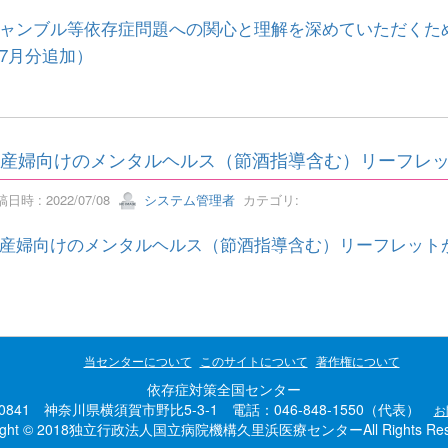
ャンブル等依存症問題への関心と理解を深めていただくた
7月分追加）
産婦向けのメンタルヘルス（節酒指導含む）リーフレ
日時 : 2022/07/08
システム管理者
カテゴリ:
産婦向けのメンタルヘルス（節酒指導含む）リーフレット
当センターについて
このサイトについて
著作権について
依存症対策全国センター
-0841 神奈川県横須賀市野比5-3-1 電話：046-848-1550（代表）
お
right © 2018独立行政法人国立病院機構久里浜医療センターAll Rights Rese