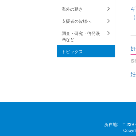
ギ
海外の動き
（
支援者の皆様へ
調査・研究・啓発漫
画など
妊
トピックス
投稿
妊
所在地: 〒239
Copy