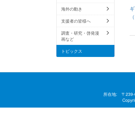
ギ
海外の動き
（
支援者の皆様へ
調査・研究・啓発漫
画など
トピックス
所在地: 〒239
Copy