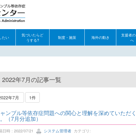
気づいたらど
支援者の
したい
制度・施策
海外の動き
うする?
へ
2022年7月の記事一覧
2022年7月
1件
ャンブル等依存症問題への関心と理解を深めていただ
。（7月分追加）
日時 : 2022/07/21
システム管理者
カテゴリ: