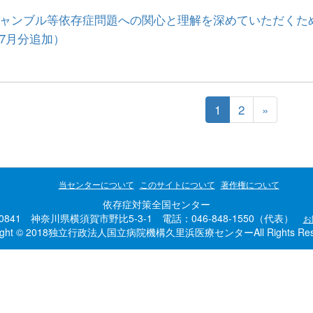
ャンブル等依存症問題への関心と理解を深めていただくた
7月分追加）
1
2
»
当センターについて
このサイトについて
著作権について
依存症対策全国センター
-0841 神奈川県横須賀市野比5-3-1 電話：046-848-1550（代表）
お
right © 2018独立行政法人国立病院機構久里浜医療センターAll Rights Rese