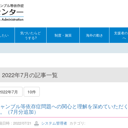
気づいたらど
支援者の
したい
制度・施策
海外の動き
うする?
へ
2022年7月の記事一覧
2022年7月
10件
ャンブル等依存症問題への関心と理解を深めていただ
。（7月分追加）
日時 : 2022/07/21
システム管理者
カテゴリ: