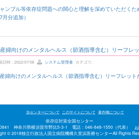
ャンブル等依存症問題への関心と理解を深めていただくた
7月分追加）
産婦向けのメンタルヘルス（節酒指導含む）リーフレ
日時 : 2022/07/08
システム管理者
カテゴリ:
産婦向けのメンタルヘルス（節酒指導含む）リーフレット
当センターについて
このサイトについて
著作権について
依存症対策全国センター
-0841 神奈川県横須賀市野比5-3-1 電話：046-848-1550（代表）
お
right © 2018独立行政法人国立病院機構久里浜医療センターAll Rights Rese