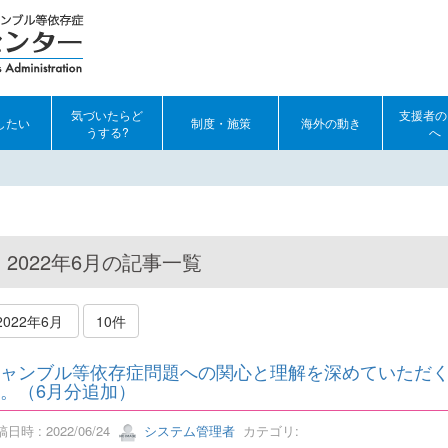
気づいたらど
支援者の
したい
制度・施策
海外の動き
うする?
へ
2022年6月の記事一覧
2022年6月
10件
ャンブル等依存症問題への関心と理解を深めていただ
。（6月分追加）
日時 : 2022/06/24
システム管理者
カテゴリ: