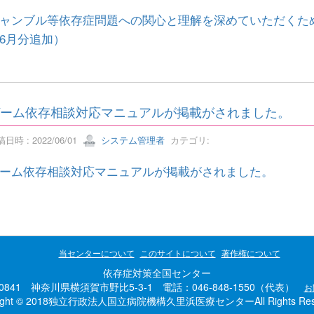
ャンブル等依存症問題への関心と理解を深めていただくた
6月分追加）
ーム依存相談対応マニュアルが掲載がされました。
日時 : 2022/06/01
システム管理者
カテゴリ:
ーム依存相談対応マニュアルが掲載がされました。
当センターについて
このサイトについて
著作権について
依存症対策全国センター
-0841 神奈川県横須賀市野比5-3-1 電話：046-848-1550（代表）
お
right © 2018独立行政法人国立病院機構久里浜医療センターAll Rights Rese