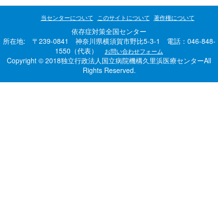
当センターについて
このサイトについて
著作権について
依存症対策全国センター
所在地: 〒239-0841 神奈川県横須賀市野比5-3-1 電話：046-848-
1550（代表）
お問い合わせフォーム
Copyright © 2018独立行政法人国立病院機構久里浜医療センターAll
Rights Reserved.