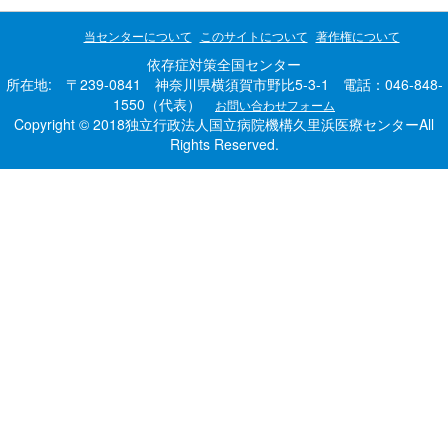
当センターについて
このサイトについて
著作権について
依存症対策全国センター
所在地: 〒239-0841 神奈川県横須賀市野比5-3-1 電話：046-848-
1550（代表）
お問い合わせフォーム
Copyright © 2018独立行政法人国立病院機構久里浜医療センターAll
Rights Reserved.