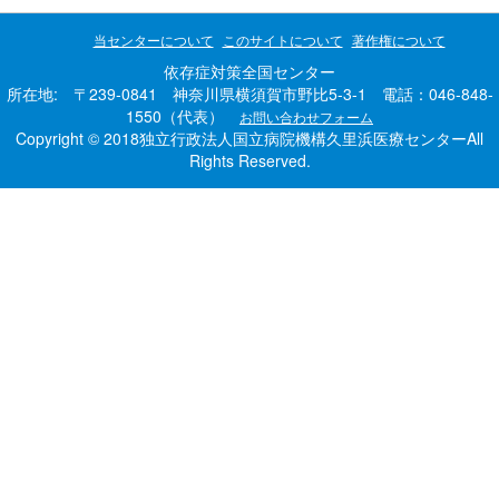
当センターについて
このサイトについて
著作権について
依存症対策全国センター
所在地: 〒239-0841 神奈川県横須賀市野比5-3-1 電話：046-848-
1550（代表）
お問い合わせフォーム
Copyright © 2018独立行政法人国立病院機構久里浜医療センターAll
Rights Reserved.