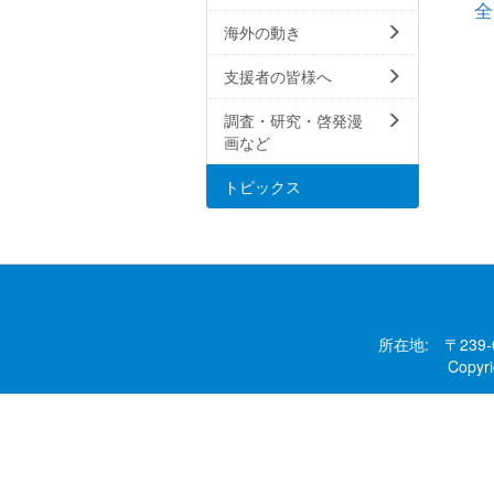
全
海外の動き
支援者の皆様へ
調査・研究・啓発漫
画など
トピックス
所在地: 〒239
Copy