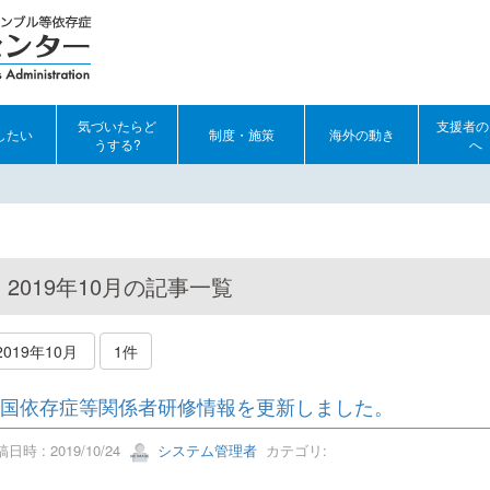
気づいたらど
支援者の
したい
制度・施策
海外の動き
うする?
へ
2019年10月の記事一覧
2019年10月
1件
国依存症等関係者研修情報を更新しました。
日時 : 2019/10/24
システム管理者
カテゴリ: