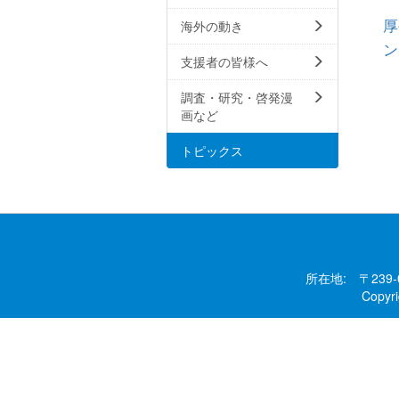
厚
海外の動き
ン
支援者の皆様へ
調査・研究・啓発漫
画など
トピックス
所在地: 〒239
Copy