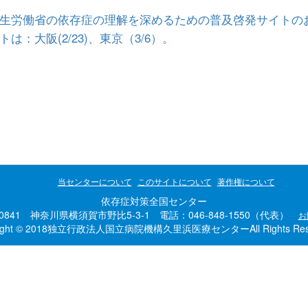
生労働省の依存症の理解を深めるための普及啓発サイトの
トは：大阪(2/23)、東京（3/6）。
当センターについて
このサイトについて
著作権について
依存症対策全国センター
-0841 神奈川県横須賀市野比5-3-1 電話：046-848-1550（代表）
お
right © 2018独立行政法人国立病院機構久里浜医療センターAll Rights Rese