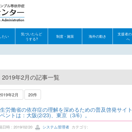
気づいたらど
支援者の
したい
制度・施策
海外の動き
うする?
へ
2019年2月の記事一覧
2019年2月
20件
生労働省の依存症の理解を深めるための普及啓発サイ
ベントは：大阪(2/23)、東京（3/6）。
日時 : 2019/02/20
システム管理者
カテゴリ: