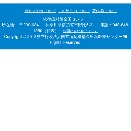
当センターについて
このサイトについて
著作権について
依存症対策全国センター
所在地: 〒239-0841 神奈川県横須賀市野比5-3-1 電話：046-848-
1550（代表）
お問い合わせフォーム
Copyright © 2018独立行政法人国立病院機構久里浜医療センターAll
Rights Reserved.