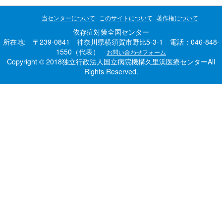
当センターについて
このサイトについて
著作権について
依存症対策全国センター
所在地: 〒239-0841 神奈川県横須賀市野比5-3-1 電話：046-848-
1550（代表）
お問い合わせフォーム
Copyright © 2018独立行政法人国立病院機構久里浜医療センターAll
Rights Reserved.