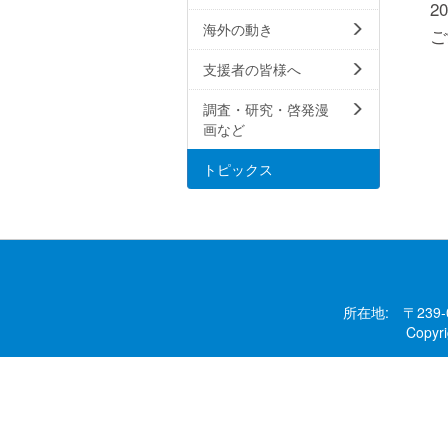
2
海外の動き
ご
支援者の皆様へ
調査・研究・啓発漫
画など
トピックス
所在地: 〒239
Copy