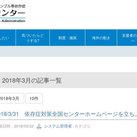
気づいたらど
支援者の
したい
制度・施策
海外の動き
うする?
へ
2018年3月の記事一覧
2018年3月
10件
018/3/31 依存症対策全国センターホームページを立
日時 : 2018/03/22
システム管理者
カテゴリ: