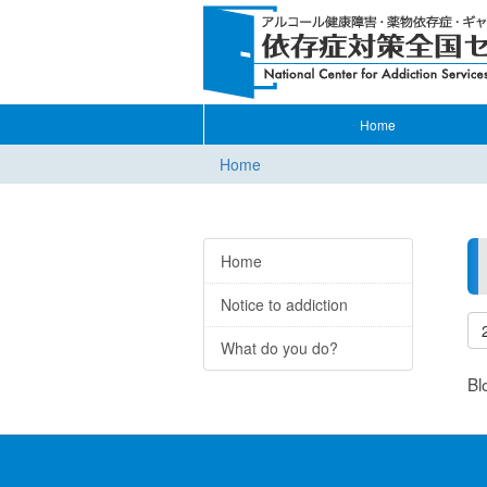
Home
Home
Home
Notice to addiction
What do you do?
Bl